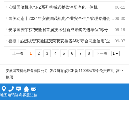
安徽国茂机电YJ-Z系列机械式餐饮油烟净化一体机
06
-
11
国茂动态丨2024年安徽国茂机电企业安全生产管理专题会议圆满召开
09
-
30
安徽国茂荣获“安徽省首届技术创新成果奖先进单位”称号
09
-
19
喜报 | 热烈祝贺安徽国茂荣获安徽省A级“守合同重信用”企业称号
09
-
07
上一页
1
2
3
4
5
6
7
8
下一页
皖ICP备11006576号
免责声明
营业
安徽国茂机电设备有限公司 版权所有
执照
地图
电话
咨询
客服
短信